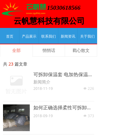
15030618566
云帆慧科技有限公司
首页
产品展示
联系我们
新闻资讯
关于我们
全部
悄悄话
戳心散文
共
23
篇文章
可拆卸保温套 电加热保温套 环保 性能优越，多重防护
新闻简介
2018-11-19
226
넶
如何正确选择柔性可拆卸式保温组件
2018-09-19
373
넶