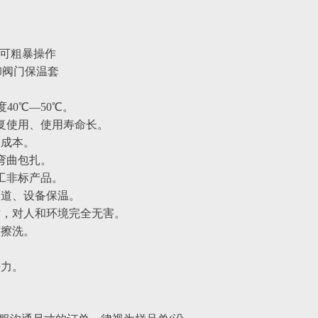
不可粗暴操作
卸阀门保温套
0℃—50℃。
复使用、使用寿命长。
资成本。
弯曲包扎。
工非标产品。
管道、设备保温。
质，对人和环境完全无害。
可擦洗。
。
争力。