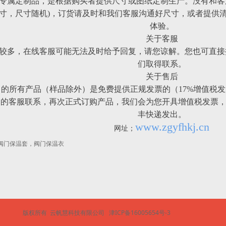
专属定制品，是根据购买者提供尺寸或图纸定制生产。没有和客
寸，尺寸随机)，订货请及时和我们客服沟通好尺寸，或者提供
体验。
关于客服
较多，在线客服可能无法及时给予回复，请您谅解。您也可直接拨打客服热
们取得联系。
关于售后
售的所有产品（样品除外）是免费提供正规发票的（17%增值税
们的客服联系，再次正式订购产品，我们会为您开具增值税发票
丰快递发出。
www.zgyfhkj.cn
网址；
阀门保温套，阀门保温衣
版权所有
云帆慧科技有限公司
津ICP备16005654号-3