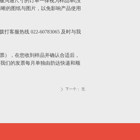
服沟通尺寸的订单一律视为样品单(没
清晰的图纸与图片，以免影响产品使用
线 022-60783065 及时与我
发票），在您收到样品并确认合适后，
，我们的发票每月单独由韵达快递和顺
下一个：
无
ꄲ