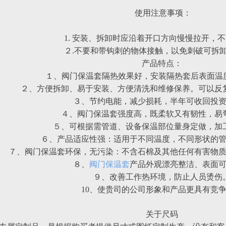
使用注意事项：
1. 安装、拆卸时应沿着开口方向慢慢拉开，
２.不要和带钩刺的物体接触，以免刺破可拆
产品特点：
１、阀门保温套隔热效果好，安装隔热套后表面温度4
２、方便拆卸、易于安装、方便清洗和维修保养。可以反
３、节约电能，减少损耗，半年可收回投
４、阀门保温套强度高，既柔软又有韧性，易
５、可根据需管道、设备保温部位量身定做，加
６、产品适应性强：适用于不同温度，不同形状的
７、阀门保温套环保，无污染：不含石棉及其他任何有害物
８、
阀门保温套
产品外观漂亮整洁、表面
９、改善工作热环境，防止人员烫伤
10、使贵司的公司形象和产品更具有竞
关于尺码