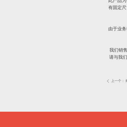
此产品为
有固定尺
由于业务
我们销
请与我
上一个：
ꄴ