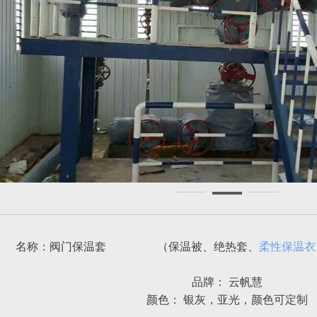
名称：阀门保温套 （保温被、绝热套、
柔性保温衣
品牌： 云帆慧
颜色： 银灰，亚光，颜色可定制