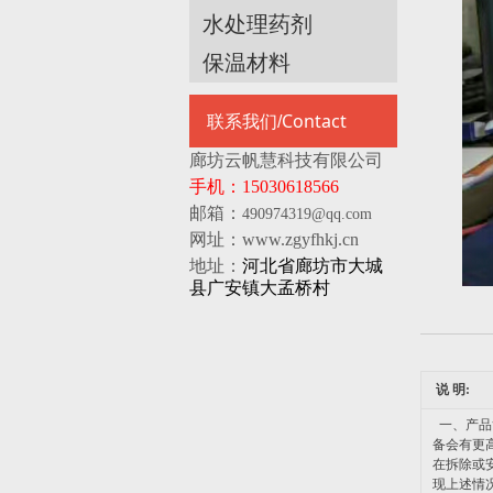
水处理药剂
保温材料
Contact
联系我们/
廊坊云帆慧科技有限公司
手机：15030618566
邮箱：
490974319@qq.com
网址：www.zgyfhkj.cn
地址：
河北省廊坊市大城
县广安镇大孟桥村
说 明:
一、产品
备会有更
在拆除或
现上述情