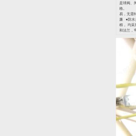
是球阀、
格。 二
易，无需特
廉 ●防水
棉， 均
和法兰，