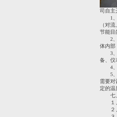
司自主
1、云
（对流
节能目
2、天
体内部
3、云
备、仪
4、低
5、
需要对
定的温
七、
１、安
２、不
３、