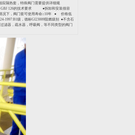
相应隔热套，特殊阀门需要提供详细规
J 126的技术要求 ●拆卸和安装很容
常情况下，阀门套可使用寿命≥10年 ● 价格低
97:B1级，德标GI23009阻燃级别 ●不含石
，过滤器，疏水器，呼吸阀，等不同类型的阀门