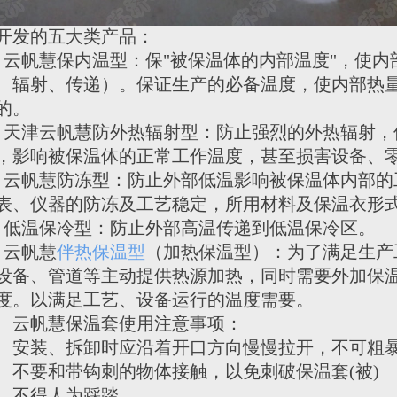
开发的五大类产品：
帆慧保内温型：保"被保温体的内部温度"，使内
、辐射、传递）。保证生产的必备温度，使内部热
的。
津云帆慧防外热辐射型：防止强烈的外热辐射，
，影响被保温体的正常工作温度，甚至损害设备、
帆慧防冻型：防止外部低温影响被保温体内部的
表、仪器的防冻及工艺稳定，所用材料及保温衣形
温保冷型：防止外部高温传递到低温保冷区。
云帆慧
伴热保温型
（加热保温型）：为了满足生产
设备、管道等主动提供热源加热，同时需要外加保
度。以满足工艺、设备运行的温度需要。
云帆慧保温套使用注意事项：
装、拆卸时应沿着开口方向慢慢拉开，不可粗
要和带钩刺的物体接触，以免刺破保温套(被)
不得人为踩踏