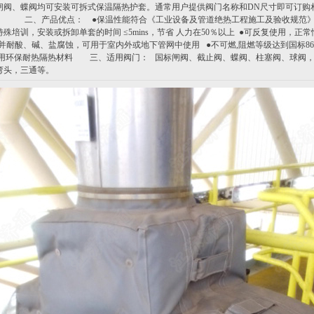
闸阀、蝶阀均可安装可拆式保温隔热护套。通常用户提供阀门名称和DN尺寸即可订购
、产品优点： ●保温性能符合《工业设备及管道绝热工程施工及验收规范》GB
殊培训，安装或拆卸单套的时间 ≤5mins，节省 人力在50％以上 ●可反复使用，正
并耐酸、碱、盐腐蚀，可用于室内外或地下管网中使用 ●不可燃,阻燃等级达到国标8624-19
采用环保耐热隔热材料 三、适用阀门： 国标闸阀、截止阀、蝶阀、柱塞阀、球阀
弯头，三通等。